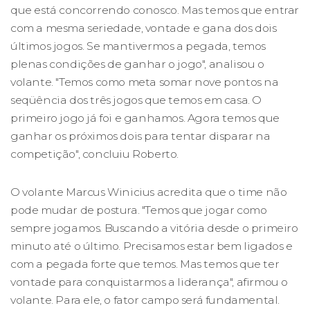
que está concorrendo conosco. Mas temos que entrar
com a mesma seriedade, vontade e gana dos dois
últimos jogos. Se mantivermos a pegada, temos
plenas condições de ganhar o jogo", analisou o
volante. "Temos como meta somar nove pontos na
seqüência dos três jogos que temos em casa. O
primeiro jogo já foi e ganhamos. Agora temos que
ganhar os próximos dois para tentar disparar na
competição", concluiu Roberto.
O volante Marcus Winicius acredita que o time não
pode mudar de postura. "Temos que jogar como
sempre jogamos. Buscando a vitória desde o primeiro
minuto até o último. Precisamos estar bem ligados e
com a pegada forte que temos. Mas temos que ter
vontade para conquistarmos a liderança", afirmou o
volante. Para ele, o fator campo será fundamental.