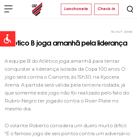
Lanchonete
Check-in
16 OUT 2006
Clube
Open toolbar
Atlético B joga amanhã pela liderança
A equipe B do Atlético joga amanhã para tentar
conquistar a liderança isolada da Copa 100 anos. O
jogo será contra o Cianorte, às 15h30, na Kyocera
Arena. A partida será válida pela terceira rodada, já
que somente este jogo não foi realizado pelo fato do
Rubro-Negro ter jogado contra o River Plate no
mesmo dia.
O volante Roberto considera um duelo muito difícil.
"É o famoso jogo de seis pontos contra um adversário