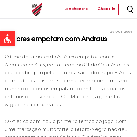
Lanchonete
Check-in
20 OUT 2006
Clube
Open toolbar
Juniores empatam com Andraus
O time de juniores do Atlético empatou com o
Andraus em 3 a 3, nesta tarde, no CT do Caju. As duas
equipes brigam pela segunda vaga do grupo F. Após
o empate, os dois times permanecem com o mesmo
número de pontos, empatando em todos os outros
critérios de desempate. O J. Malucelli já garantiu
vaga para a próxima fase.
O Atlético dominou o primeiro tempo do jogo. Com
uma marcação muito forte, o Rubro-Negro não deu