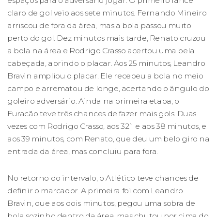
espaços para o adversário jogar. O primeiro lance
claro de gol veio aos sete minutos. Fernando Mineiro
arriscou de fora da área, mas a bola passou muito
perto do gol. Dez minutos mais tarde, Renato cruzou
a bola na área e Rodrigo Crasso acertou uma bela
cabeçada, abrindo o placar. Aos 25 minutos, Leandro
Bravin ampliou o placar. Ele recebeu a bola no meio
campo e arrematou de longe, acertando o ângulo do
goleiro adversário. Ainda na primeira etapa, o
Furacão teve três chances de fazer mais gols. Duas
vezes com Rodrigo Crasso, aos 32` e aos 38 minutos, e
aos 39 minutos, com Renato, que deu um belo giro na
entrada da área, mas concluiu para fora.
No retorno do intervalo, o Atlético teve chances de
definir o marcador. A primeira foi com Leandro
Bravin, que aos dois minutos, pegou uma sobra de
bola sozinho dentro da área, mas chutou por cima do