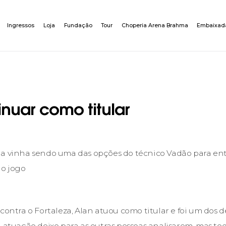
Ingressos
Loja
Fundação
Tour
Choperia Arena Brahma
Embaixad
inuar como titular
ia vinha sendo uma das opções do técnico Vadão para en
No jogo
 contra o Fortaleza, Alan atuou como titular e foi um dos
a atuação deixo para as outras pessoas analisarem, mas to