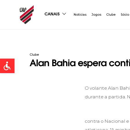
CANAIS
Notícias
Jogos
Clube
Sócio
Clube
Open toolbar
Alan Bahia espera cont
O volante Alan Bah
durante a partida. 
contra o Nacional e
atleticana. "A minh