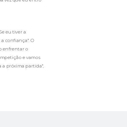
e eu tiver a
a confiança". O
o enfrentar o
competição e vamos
 a próxima partida",