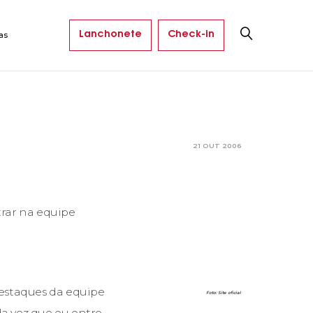
Lanchonete
Check-in
as
21 OUT 2006
trar na equipe
 destaques da equipe
Foto: Site oficial
da vez que eu entro