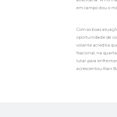
em campo dou o máxi
Com as boas atuaçõe
oportunidade de con
volante acredita qu
Nacional, na quarta
lutar para enfrentar
acrescentou Alan B