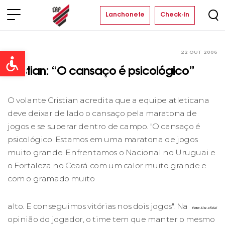
Lanchonete
Check-in
22 OUT 2006
Clube
Open toolbar
Cristian: “O cansaço é psicológico”
O volante Cristian acredita que a equipe atleticana
deve deixar de lado o cansaço pela maratona de
jogos e se superar dentro de campo. "O cansaço é
psicológico. Estamos em uma maratona de jogos
muito grande. Enfrentamos o Nacional no Uruguai e
o Fortaleza no Ceará com um calor muito grande e
com o gramado muito
alto. E conseguimos vitórias nos dois jogos". Na
Foto: Site oficial
opinião do jogador, o time tem que manter o mesmo