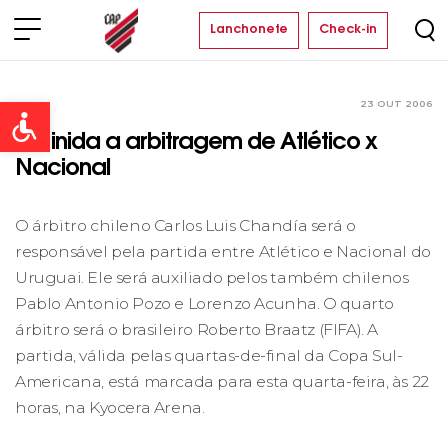
Lanchonete
Check-in
23 OUT 2006
Clube
Open toolbar
Definida a arbitragem de Atlético x
Nacional
O árbitro chileno Carlos Luis Chandía será o
responsável pela partida entre Atlético e Nacional do
Uruguai. Ele será auxiliado pelos também chilenos
Pablo Antonio Pozo e Lorenzo Acunha. O quarto
árbitro será o brasileiro Roberto Braatz (FIFA). A
partida, válida pelas quartas-de-final da Copa Sul-
Americana, está marcada para esta quarta-feira, às 22
horas, na Kyocera Arena.