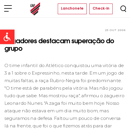
Lanchonete
Check-in
25 OUT 2006
Clube
Open toolbar
Jogadores destacam superação do
grupo
O time infantil do Atlético conquistou uma vitória de
3 a 1 sobre o Expressinho, nesta tarde. Em um jogo de
muitas faltas, a raça Rubro-Negra foi predominante.
"O time está de parabéns pela vitória. Mas não jogou
tudo que sabe. Mas mostrou raça", afirmou o zagueiro
Leonardo Nunes. "A zaga foi muito bem hoje. Nosso
ataque não estava em um dia muito bom, mas
seguramos na defesa. Faltou um pouco de conversa
lá na frente, que foi o que fizemos atrás para dar