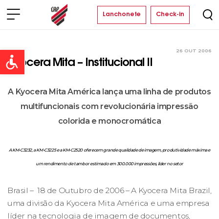
Lanchonete
Check-in
26 OUT 2006
Clube
Open toolbar
Kyocera Mita – Institucional II
A Kyocera Mita América lança uma linha de produtos
multifuncionais com revolucionária impressão
colorida e monocromática
A KM-C3232, a KM-C3225 e a KM-C2520 oferecem grande qualidade de imagem, produtividade máxima e
um rendimento de tambor estimado em 300.000 impressões, líder no setor
Brasil – 18 de Outubro de 2006 – A Kyocera Mita Brazil,
uma divisão da Kyocera Mita América e uma empresa
líder na tecnologia de imagem de documentos,