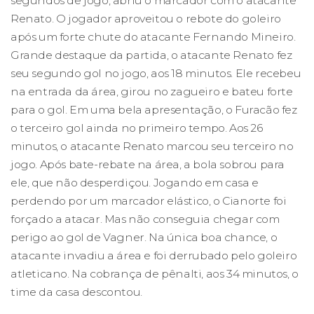
segundos de jogo, abriu o marcador com o atacante
Renato. O jogador aproveitou o rebote do goleiro
após um forte chute do atacante Fernando Mineiro.
Grande destaque da partida, o atacante Renato fez
seu segundo gol no jogo, aos 18 minutos. Ele recebeu
na entrada da área, girou no zagueiro e bateu forte
para o gol. Em uma bela apresentação, o Furacão fez
o terceiro gol ainda no primeiro tempo. Aos 26
minutos, o atacante Renato marcou seu terceiro no
jogo. Após bate-rebate na área, a bola sobrou para
ele, que não desperdiçou. Jogando em casa e
perdendo por um marcador elástico, o Cianorte foi
forçado a atacar. Mas não conseguia chegar com
perigo ao gol de Vagner. Na única boa chance, o
atacante invadiu a área e foi derrubado pelo goleiro
atleticano. Na cobrança de pênalti, aos 34 minutos, o
time da casa descontou.