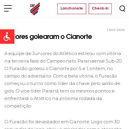
Lanchonete
Check-in
1 NOV 2006
Clube
Open toolbar
Juniores golearam o Cianorte
A equipe de Juniores do Atlético estreou com vitória
na terceira fase do Campeonato Paranaense Sub-20.
O Furacão goleou o Cianorte por 5 a 1, ontem, no
campo do adversário. Com a bela vitória, o Furacão
começou o turno como líder da chave pelo saldo de
gols. O vice-líder Paraná tem os mesmos pontos e
enfrentará o Atlético na próxima rodada da
competição.
O Furacão foi devastador em Cianorte. Logo com 30