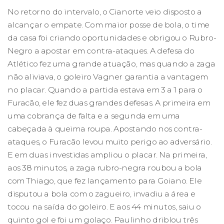
No retorno do intervalo, o Cianorte veio disposto a
alcançar o empate. Com maior posse de bola, o time
da casa foi criando oportunidades e obrigou o Rubro-
Negro a apostar em contra-ataques. A defesa do
Atlético fez uma grande atuação, mas quando a zaga
não aliviava, o goleiro Vagner garantia a vantagem
no placar. Quando a partida estava em 3 a 1 para o
Furacão, ele fez duas grandes defesas. A primeira em
uma cobrança de falta e a segunda em uma
cabeçada à queima roupa. Apostando nos contra-
ataques, o Furacão levou muito perigo ao adversário.
E em duas investidas ampliou o placar. Na primeira,
aos 38 minutos, a zaga rubro-negra roubou a bola
com Thiago, que fez lançamento para Goiano. Ele
disputou a bola com o zagueiro, invadiu a área e
tocou na saída do goleiro. E aos 44 minutos, saiu o
quinto gol e foi um golaço. Paulinho driblou três