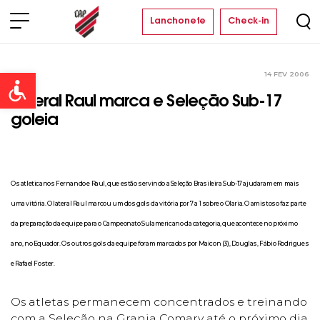
Lanchonete
Check-in
14 FEV 2006
Clube
Open toolbar
Lateral Raul marca e Seleção Sub-17
goleia
Os atleticanos Fernando e Raul, que estão servindo a Seleção Brasileira Sub-17 ajudaram em mais
uma vitória. O lateral Raul marcou um dos gols da vitória por 7 a 1 sobre o Olaria. O amistoso faz parte
da preparação da equipe para o Campeonato Sulamericano da categoria, que acontece no próximo
ano, no Equador. Os outros gols da equipe foram marcados por Maicon (3), Douglas, Fábio Rodrigues
e Rafael Foster.
Os atletas permanecem concentrados e treinando
com a Seleção na Granja Comary até o próximo dia