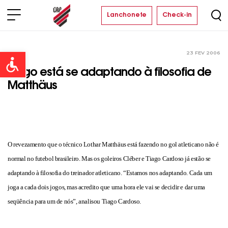
Lanchonete
Check-in
23 FEV 2006
Clube
Open toolbar
Tiago está se adaptando à filosofia de
Matthäus
O revezamento que o técnico Lothar Matthäus está fazendo no gol atleticano não é
normal no futebol brasileiro. Mas os goleiros Cléber e Tiago Cardoso já estão se
adaptando à filosofia do treinador atleticano. “Estamos nos adaptando. Cada um
joga a cada dois jogos, mas acredito que uma hora ele vai se decidir e dar uma
seqüência para um de nós”, analisou Tiago Cardoso.