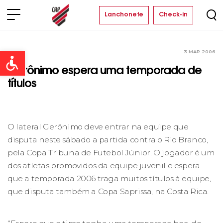
Lanchonete
Check-in
3 MAR 2006
Clube
Open toolbar
Gerônimo espera uma temporada de
títulos
O lateral Gerônimo deve entrar na equipe que
disputa neste sábado a partida contra o Rio Branco,
pela Copa Tribuna de Futebol Júnior. O jogador é um
dos atletas promovidos da equipe juvenil e espera
que a temporada 2006 traga muitos títulos à equipe,
que disputa também a Copa Saprissa, na Costa Rica.