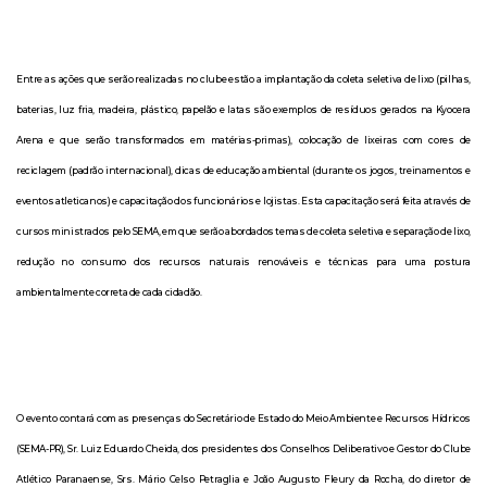
Entre as ações que serão realizadas no clube estão a implantação da coleta seletiva de lixo (pilhas,
baterias, luz fria, madeira, plástico, papelão e latas são exemplos de resíduos gerados na Kyocera
Arena e que serão transformados em matérias-primas), colocação de lixeiras com cores de
reciclagem (padrão internacional), dicas de educação ambiental (durante os jogos, treinamentos e
eventos atleticanos) e capacitação dos funcionários e lojistas. Esta capacitação será feita através de
cursos ministrados pelo SEMA, em que serão abordados temas de coleta seletiva e separação de lixo,
redução no consumo dos recursos naturais renováveis e técnicas para uma postura
ambientalmente correta de cada cidadão.
O evento contará com as presenças do Secretário de Estado do Meio Ambiente e Recursos Hídricos
(SEMA-PR), Sr. Luiz Eduardo Cheida, dos presidentes dos Conselhos Deliberativo e Gestor do Clube
Atlético Paranaense, Srs. Mário Celso Petraglia e João Augusto Fleury da Rocha, do diretor de