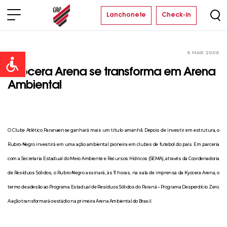
Lanchonete
Check-in
6 MAR 2006
Clube
Open toolbar
Kyocera Arena se transforma em Arena
Ambiental
O Clube Atlético Paranaense ganhará mais um título amanhã. Depois de investir em estrutura, o
Rubro-Negro investirá em uma ação ambiental pioneira em clubes de futebol do país. Em parceria
com a Secretaria Estadual do Meio Ambiente e Recursos Hídricos (SEMA), através da Coordenadoria
de Resíduos Sólidos, o Rubro-Negro assinará, às 11 horas, na sala de imprensa da Kyocera Arena, o
termo de adesão ao Programa Estadual de Resíduos Sólidos do Paraná – Programa Desperdício Zero.
A ação transformará o estádio na primeira Arena Ambiental do Brasil.