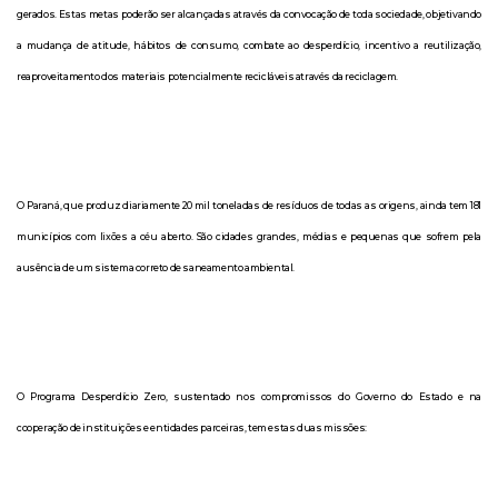
gerados. Estas metas poderão ser alcançadas através da convocação de toda sociedade, objetivando
a mudança de atitude, hábitos de consumo, combate ao desperdício, incentivo a reutilização,
reaproveitamento dos materiais potencialmente recicláveis através da reciclagem.
O Paraná, que produz diariamente 20 mil toneladas de resíduos de todas as origens, ainda tem 181
municípios com lixões a céu aberto. São cidades grandes, médias e pequenas que sofrem pela
ausência de um sistema correto de saneamento ambiental.
O Programa Desperdício Zero, sustentado nos compromissos do Governo do Estado e na
cooperação de instituições e entidades parceiras, tem estas duas missões: