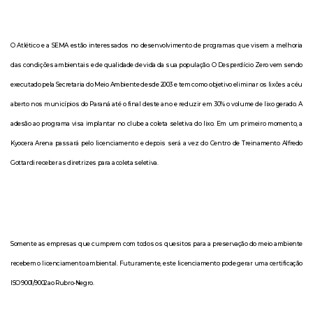
O Atlético e a SEMA estão interessados no desenvolvimento de programas que visem a melhoria
das condições ambientais e de qualidade de vida da sua população. O Desperdício Zero vem sendo
executado pela Secretaria do Meio Ambiente desde 2003 e tem como objetivo eliminar os lixões a céu
aberto nos municípios do Paraná até o final deste ano e reduzir em 30% o volume de lixo gerado. A
adesão ao programa visa implantar no clube a coleta seletiva do lixo. Em um primeiro momento, a
Kyocera Arena passará pelo licenciamento e depois será a vez do Centro de Treinamento Alfredo
Gottardi receber as diretrizes para a coleta seletiva.
Somente as empresas que cumprem com todos os quesitos para a preservação do meio ambiente
recebem o licenciamento ambiental. Futuramente, este licenciamento pode gerar uma certificação
ISO 9001/9002 ao Rubro-Negro.