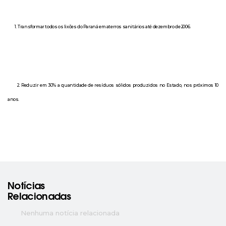
1. Transformar todos os lixões do Paraná em aterros sanitários até dezembro de 2006.
2. Reduzir em 30% a quantidade de resíduos sólidos produzidos no Estado, nos próximos 10
anos.
Notícias
Relacionadas
Nenhuma notícia relacionada