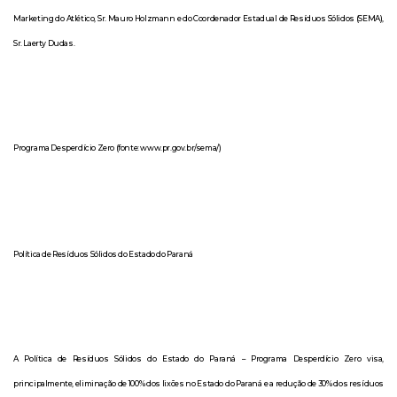
Marketing do Atlético, Sr. Mauro Holzmann e do Coordenador Estadual de Resíduos Sólidos (SEMA),
Sr. Laerty Dudas.
Programa Desperdício Zero (fonte: www.pr.gov.br/sema/)
Política de Resíduos Sólidos do Estado do Paraná
A Política de Resíduos Sólidos do Estado do Paraná – Programa Desperdício Zero visa,
principalmente, eliminação de 100% dos lixões no Estado do Paraná e a redução de 30% dos resíduos