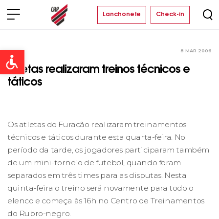
Lanchonete
Check-in
8 MAR 2006
Clube
Open toolbar
Atletas realizaram treinos técnicos e
táticos
Os atletas do Furacão realizaram treinamentos
técnicos e táticos durante esta quarta-feira. No
período da tarde, os jogadores participaram também
de um mini-torneio de futebol, quando foram
separados em três times para as disputas. Nesta
quinta-feira o treino será novamente para todo o
elenco e começa às 16h no Centro de Treinamentos
do Rubro-negro.