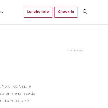
Lanchonete
Check-in
as
15 MAR 2006
 No CT do Caju, a
a primeira fase da
 mais amo, que é