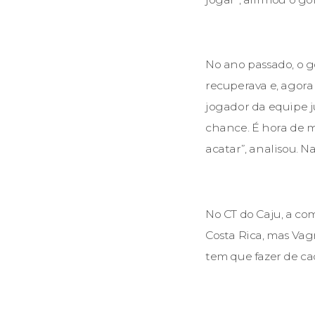
No ano passado, o g
recuperava e, agora
jogador da equipe j
chance. É hora de m
acatar”, analisou. N
No CT do Caju, a co
Costa Rica, mas Vag
tem que fazer de ca