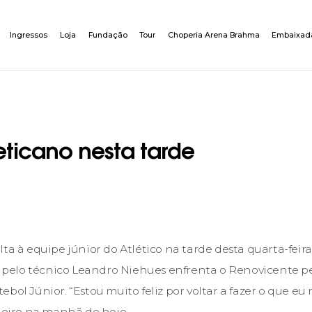
Ingressos
Loja
Fundação
Tour
Choperia Arena Brahma
Embaixad
eticano nesta tarde
ta à equipe júnior do Atlético na tarde desta quarta-feira.
elo técnico Leandro Niehues enfrenta o Renovicente pel
bol Júnior. “Estou muito feliz por voltar a fazer o que eu
oleiro na manhã de hoje.