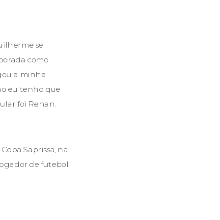
uilherme se
emporada como
egou a minha
não eu tenho que
tular foi Renan.
Copa Saprissa, na
jogador de futebol