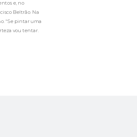
entos e, no
isco Beltrão. Na
ho. “Se pintar uma
teza vou tentar.