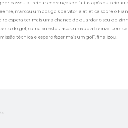
ner passou a treinar cobranças de faltas após os treinam
se, marcou um dos gols da vitória atletica sobre o Franc
leiro espera ter mais uma chance de guardar o seu golzin
perto do gol, como eu estou acostumado a treinar, com cer
issão técnica e espero fazer mais um gol”, finalizou.
da