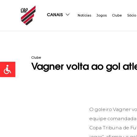
CANAIS
Notícias
Jogos
Clube
Sócio
Clube
Open toolbar
Vagner volta ao gol atl
O goleiro Vagner vol
equipe comandada p
Copa Tribuna de Fute
jogar”, afirmou o g