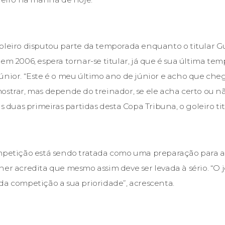
oleiro disputou parte da temporada enquanto o titular G
 em 2006, espera tornar-se titular, já que é sua última t
únior. “Este é o meu último ano de júnior e acho que ch
ostrar, mas depende do treinador, se ele acha certo ou 
as duas primeiras partidas desta Copa Tribuna, o goleiro ti
mpetição está sendo tratada como uma preparação para a 
ner acredita que mesmo assim deve ser levada à sério. “O 
da competição a sua prioridade”, acrescenta.