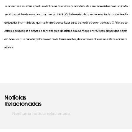
Paranaense assumiu a postura de liberar os atletas para entrevistas em momentos coletivos, não
sendo considerada essa postura uma proibição. O clube entende que o momento de concentração
do jogador (manhã desta quinta-feira) não deve fazer parte de horários de entrevistas. O Atlético se
coloca à disposição de chats e participações de atletas em eventos e entrevistas, desde que sejam
em horários que não atrapalhem a rotina de treinamentos, descanso e entrevistas estabelecida aos
atletas.
Notícias
Relacionadas
Nenhuma notícia relacionada