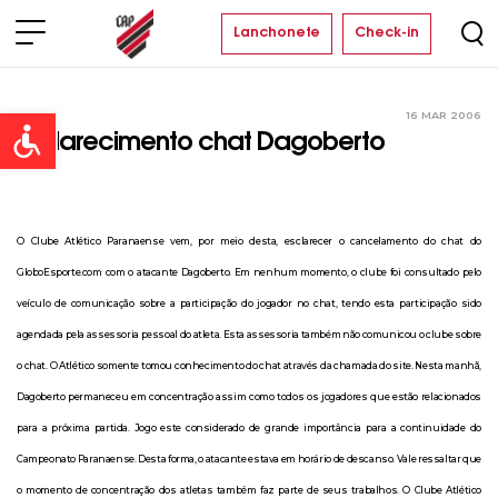
Lanchonete
Check-in
16 MAR 2006
Clube
Open toolbar
Esclarecimento chat Dagoberto
O Clube Atlético Paranaense vem, por meio desta, esclarecer o cancelamento do chat do
GloboEsporte.com com o atacante Dagoberto. Em nenhum momento, o clube foi consultado pelo
veículo de comunicação sobre a participação do jogador no chat, tendo esta participação sido
agendada pela assessoria pessoal do atleta. Esta assessoria também não comunicou o clube sobre
o chat. O Atlético somente tomou conhecimento do chat através da chamada do site. Nesta manhã,
Dagoberto permaneceu em concentração assim como todos os jogadores que estão relacionados
para a próxima partida. Jogo este considerado de grande importância para a continuidade do
Campeonato Paranaense. Desta forma, o atacante estava em horário de descanso. Vale ressaltar que
o momento de concentração dos atletas também faz parte de seus trabalhos. O Clube Atlético