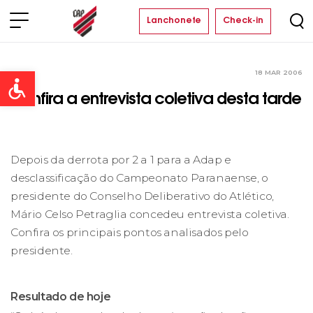
Lanchonete
Check-in
18 MAR 2006
Clube
Open toolbar
Confira a entrevista coletiva desta tarde
Depois da derrota por 2 a 1 para a Adap e
desclassificação do Campeonato Paranaense, o
presidente do Conselho Deliberativo do Atlético,
Mário Celso Petraglia concedeu entrevista coletiva.
Confira os principais pontos analisados pelo
presidente.
Resultado de hoje