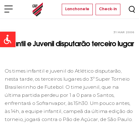
Lanchonete
Check-in
31 MAR 2006
Clube
Open toolbar
Infantil e Juvenil disputarão terceiro lugar
Os times infantil e juvenil do Atlético disputarão,
nesta tarde, os terceiros lugares do 3º Super Torneio
Brasileirinho de Futebol. O time juvenil, que na
última partida perdeu por 1 a 0 para o Santos,
enfrentará o Sofranvapor, às 15h30. Um pouco antes,
às 14h, a equipe infantil, campeã da última edição do
torneio, jogará contra o Pão de Açúcar, de São Paulo.