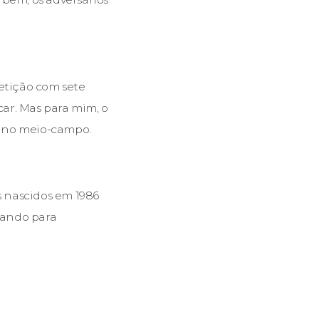
petição com sete
ar. Mas para mim, o
o no meio-campo.
 nascidos em 1986
utando para