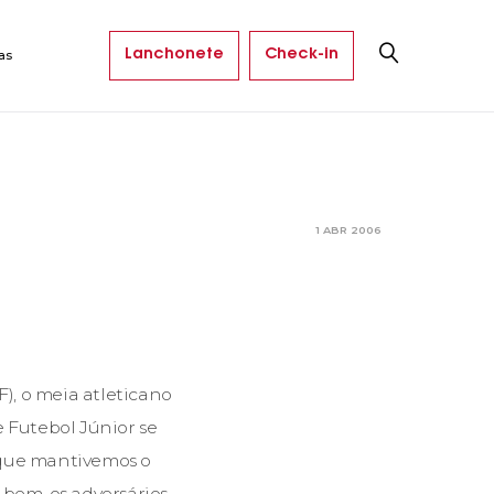
Lanchonete
Check-in
as
1 ABR 2006
), o meia atleticano
Futebol Júnior se
rque mantivemos o
 bem, os adversários