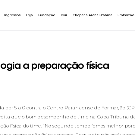
Ingressos
Loja
Fundação
Tour
Choperia Arena Brahma
Embaixad
elogia a preparação física
 por 5 a 0 contra o Centro Paranaense de Formação (CPF
edita que o bom desempenho do time na Copa Tribuna de 
ração física do time. “No segundo tempo fomos melhor po
 que a preparação física aparece. Enquanto nós estávamos