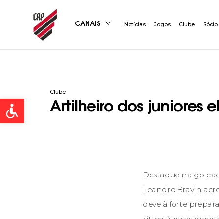
CANAIS
Notícias
Jogos
Clube
Sócio
Clube
Open toolbar
Artilheiro dos juniores 
Destaque na goleada
Leandro Bravin acr
deve à forte prepa
ritmo. Nessas horas