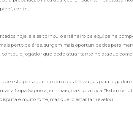
pido”, contou.
rcados hoje, ele se tornou o artilheiro da equipe na com
mais perto da área, surgem mais oportunidades para marc
”, contou o jogador que pode atuar tanto no ataque com
 que está perseguindo uma das três vagas para jogadores
putar a Copa Saprissa, em maio, na Costa Rica. “Estamos l
disputa é muito forte, mas quero estar lá”, revelou.