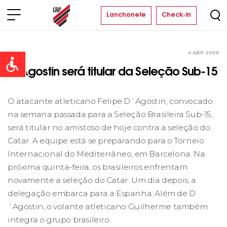
Lanchonete
Check-in
4 ABR 2006
Clube
Open toolbar
D´Agostin será titular da Seleção Sub-15
O atacante atleticano Felipe D´Agostin, convocado
na semana passada para a Seleção Brasileira Sub-15,
será titular no amistoso de hoje contra a seleção do
Catar. A equipe está se preparando para o Torneio
Internacional do Mediterrâneo, em Barcelona. Na
próxima quinta-feira, os brasileiros enfrentam
novamente a seleção do Catar. Um dia depois, a
delegação embarca para a Espanha. Além de D
´Agostin, o volante atleticano Guilherme também
integra o grupo brasileiro.