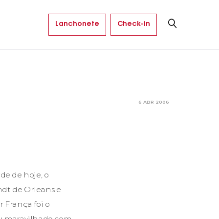
Lanchonete
Check-in
6 ABR 2006
e de hoje, o
andt de Orleans e
 França foi o
ou maravilhado com