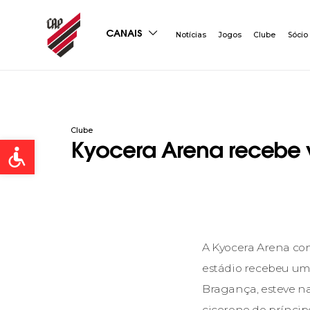
CANAIS
Notícias
Jogos
Clube
Sócio
Clube
Open toolbar
Kyocera Arena recebe vi
A Kyocera Arena co
estádio recebeu uma 
Bragança, esteve na
cicerone do príncip