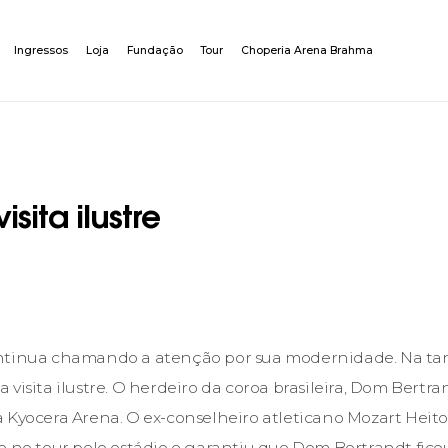
Ingressos
Loja
Fundação
Tour
Choperia Arena Brahma
sita ilustre
ntinua chamando a atenção por sua modernidade. Na tard
visita ilustre. O herdeiro da coroa brasileira, Dom Bertr
 Kyocera Arena. O ex-conselheiro atleticano Mozart Heitor
e no tour pelo estádio e garantiu que Dom Bertrandt fic