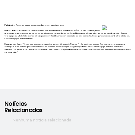
Participação:
Atuou nos quatro confrontos durante os noventa minutos
Melhor Jogo:
“Os dois jogos da Libertadores marcaram bastante. Eram quartas-de-final de uma competição sul-
americana e a gente acabou vencendo com um jogador a menos, dentro da Arena. Não marcou só para mim, mas para a torcida também. Depois
veio o jogo da Vila Belmiro quando eles jogaram sem Robinho, mas com o restante do time completo. Conseguimos vencer por 2 a 0 e eliminá-los.
Esses dois jogos marcaram mais.”
Dica para este jogo:
“Temos que nos superar quando a gente está jogando 11 contra 11. Não podemos esperar ficar com um a menos para um
correr pelo outro. Temos que correr sempre e se tivermos essa superação e organização tática vamos vencer o jogo. Estamos treinando e
sabemos que a equipe não vive um bom momento. Mas temos condições de fazer um bom jogo e se vencemos na Vila podemos vencer também
em Mogi Mirim.”
Notícias
Relacionadas
Nenhuma notícia relacionada