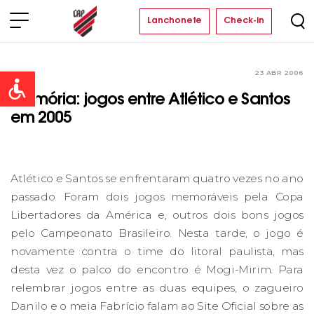
Lanchonete
Check-in
23 ABR 2006
Clube
Open toolbar
Memória: jogos entre Atlético e Santos
em 2005
Atlético e Santos se enfrentaram quatro vezes no ano
passado. Foram dois jogos memoráveis pela Copa
Libertadores da América e, outros dois bons jogos
pelo Campeonato Brasileiro. Nesta tarde, o jogo é
novamente contra o time do litoral paulista, mas
desta vez o palco do encontro é Mogi-Mirim. Para
relembrar jogos entre as duas equipes, o zagueiro
Danilo e o meia Fabrício falam ao Site Oficial sobre as