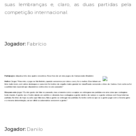
suas lembranças e, claro, as duas partidas pela
competição internacional.
Jogador:
Fabrício
Participação:
disputou três dos quatro encontros. Ficou fora de um dos jogos do Campeonato Brasileiro
Melhor Jogo:
“Para mim, o jogo na Vila Belmiro, quando vencemos por dois a zero, foi o melhor. Eles tinham um
time muito bom, com vários destaques e para nós foi motivo de orgulho muito grande ter classificado vencendo o time do Santos. Com certeza foi
a partida mais especial que disputamos contra eles no ano passado.”
Dica para este jogo:
“Eu não gosto de falar no passado, mas a maneira como a equipe se entregava nas partidas era uma coisa que contagiava
todo mundo. A gente via o Cocito dando um carrinho e vibrando. Isso contagiava a gente dentro de campo e a gente entrava com força total nas
partidas. No time de hoje eu acho que falta isso, falta a gente se entregar nas partidas. Eu tenho certeza que se a gente jogar com a mesma garra
e a mesma determinação, vai ser difícil os adversários vencerem a gente.”
Jogador:
Danilo