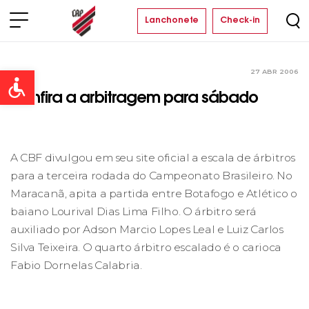
Lanchonete
Check-in
27 ABR 2006
Clube
Open toolbar
Confira a arbitragem para sábado
A CBF divulgou em seu site oficial a escala de árbitros
para a terceira rodada do Campeonato Brasileiro. No
Maracanã, apita a partida entre Botafogo e Atlético o
baiano Lourival Dias Lima Filho. O árbitro será
auxiliado por Adson Marcio Lopes Leal e Luiz Carlos
Silva Teixeira. O quarto árbitro escalado é o carioca
Fabio Dornelas Calabria.