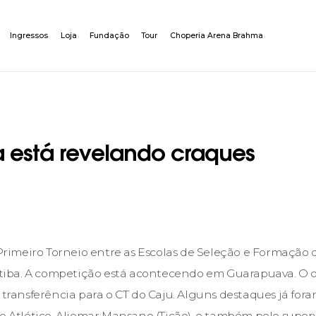
Ingressos
Loja
Fundação
Tour
Choperia Arena Brahma
 está revelando craques
imeiro Torneio entre as Escolas de Seleção e Formação 
ritiba. A competição está acontecendo em Guarapuava. O ob
 transferência para o CT do Caju. Alguns destaques já for
o Atlético, Aliomar Mansano (Ticão), e também pelo superv