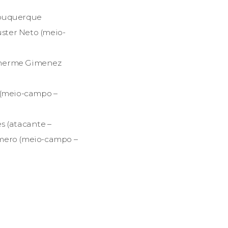
lbuquerque
uster Neto (meio-
ilherme Gimenez
 (meio-campo –
s (atacante –
emero (meio-campo –