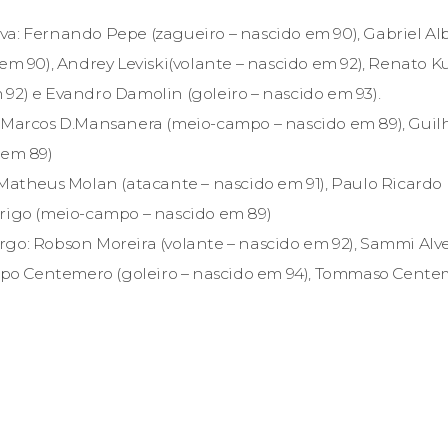
va: Fernando Pepe (zagueiro – nascido em 90), Gabriel A
em 90), Andrey Leviski(volante – nascido em 92), Renato K
92) e Evandro Damolin (goleiro – nascido em 93).
: Marcos D.Mansanera (meio-campo – nascido em 89), Gu
 em 89)
 Matheus Molan (atacante – nascido em 91), Paulo Ricardo
drigo (meio-campo – nascido em 89)
go: Robson Moreira (volante – nascido em 92), Sammi Alve
lippo Centemero (goleiro – nascido em 94), Tommaso Cent