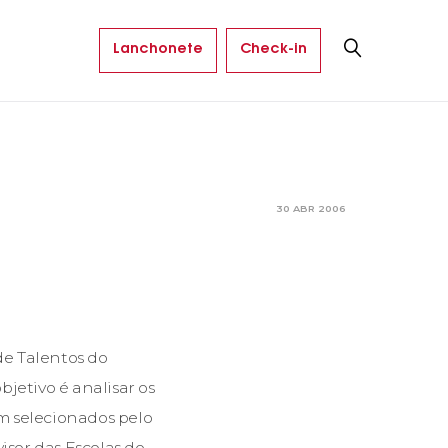
Lanchonete
Check-in
30 ABR 2006
de Talentos do
jetivo é analisar os
am selecionados pelo
isor das Escolas do