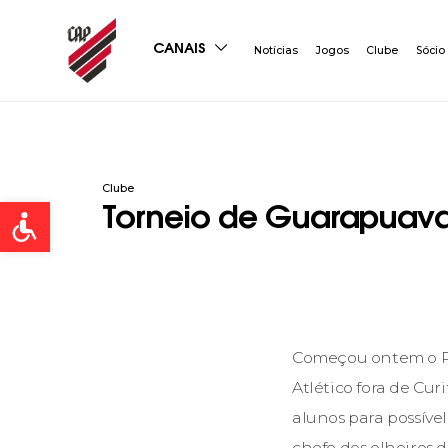
CANAIS
Notícias
Jogos
Clube
Sócio
Clube
Open toolbar
Torneio de Guarapuava
Começou ontem o Pr
Atlético fora de Cu
alunos para possível
chefe dos olheiros d