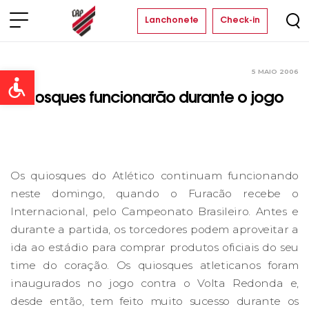
Lanchonete
Check-in
5 MAIO 2006
Clube
Open toolbar
Quiosques funcionarão durante o jogo
Os quiosques do Atlético continuam funcionando
neste domingo, quando o Furacão recebe o
Internacional, pelo Campeonato Brasileiro. Antes e
durante a partida, os torcedores podem aproveitar a
ida ao estádio para comprar produtos oficiais do seu
time do coração. Os quiosques atleticanos foram
inaugurados no jogo contra o Volta Redonda e,
desde então, tem feito muito sucesso durante os