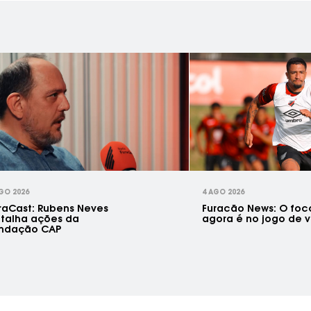
GO 2026
4 AGO 2026
raCast: Rubens Neves
Furacão News: O foc
talha ações da
agora é no jogo de v
ndação CAP