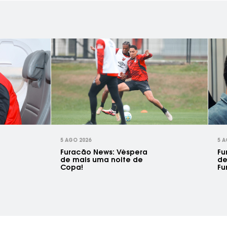
5 AGO 2026
5 A
Furacão News: Véspera
Fu
de mais uma noite de
de
Copa!
Fu