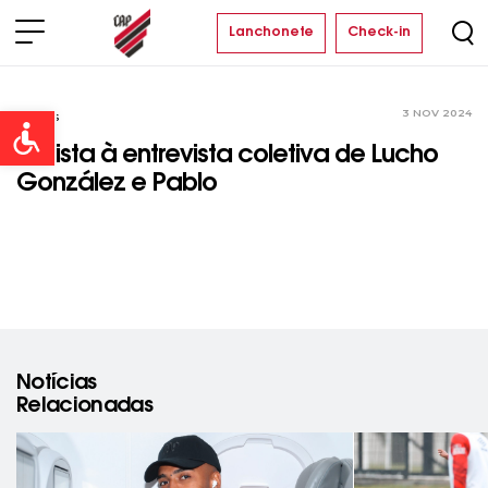
Lanchonete
Check-in
3 NOV 2024
Vídeos
Open toolbar
Assista à entrevista coletiva de Lucho
González e Pablo
Notícias
Relacionadas