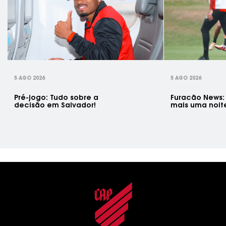
rev
5 AGO 2026
5 AGO 2026
Pré-jogo: Tudo sobre a
Furacão News:
decisão em Salvador!
mais uma noit