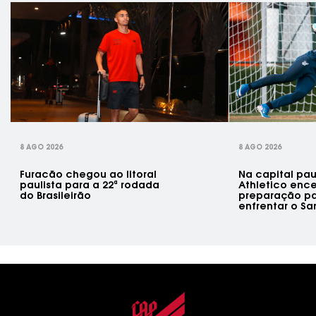
rev
8 AGO 2026
8 AGO 2026
Furacão chegou ao litoral
Na capital paul
paulista para a 22ª rodada
Athletico enc
do Brasileirão
preparação p
enfrentar o Sa