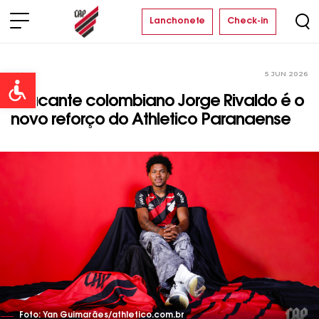
Lanchonete
Check-in
5 JUN 2026
Time
Open toolbar
Atacante colombiano Jorge Rivaldo é o
novo reforço do Athletico Paranaense
Foto: Yan Guimarães/athletico.com.br