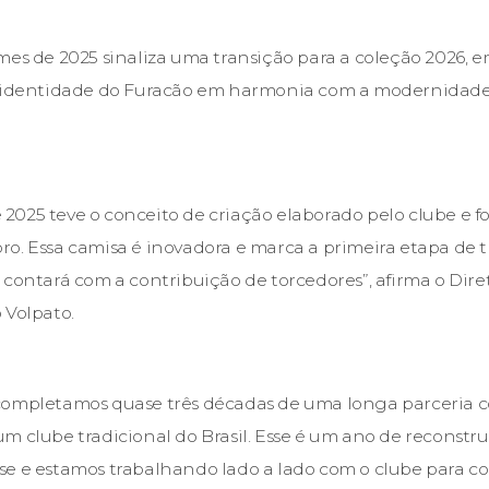
mes de 2025 sinaliza uma transição para a coleção 2026,
a identidade do Furacão em harmonia com a modernidad
de 2025 teve o conceito de criação elaborado pelo clube e 
o. Essa camisa é inovadora e marca a primeira etapa de t
 contará com a contribuição de torcedores”, afirma o Dir
 Volpato.
completamos quase três décadas de uma longa parceria c
m clube tradicional do Brasil. Esse é um ano de reconstr
se e estamos trabalhando lado a lado com o clube para c