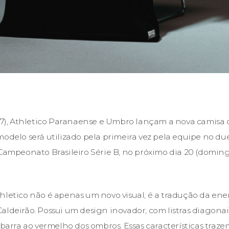
17), Athletico Paranaense e Umbro lançam a nova camisa of
modelo será utilizado pela primeira vez pela equipe no du
 Campeonato Brasileiro Série B, no próximo dia 20 (doming
hletico não é apenas um novo visual, é a tradução da ener
aldeirão. Possui um design inovador, com listras diagonai
 barra ao vermelho dos ombros. Essas características traze