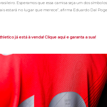
 brasileiro. Esperamos que essa camisa seja um dos símbol
ais estará no lugar que merece”, afirma Eduardo Dal Poget
letico já está à venda! Clique aqui e garanta a sua!