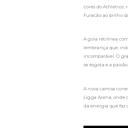
cores do Athletico,
Furacão ao brilho d
A gola retilínea c
lembrança que, ind
incomparável. O gr
se esgota e a paixã
A nova camisa conec
Ligga Arena, onde c
da energia que faz 