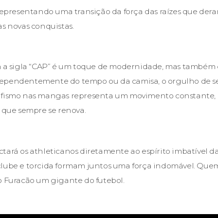
 representando uma transição da força das raízes que der
as novas conquistas.
om a sigla “CAP” é um toque de modernidade, mas também 
ependentemente do tempo ou da camisa, o orgulho de se
afismo nas mangas representa um movimento constante, 
o que sempre se renova.
tará os athleticanos diretamente ao espírito imbatível d
lube e torcida formam juntos uma força indomável. Quem 
o Furacão um gigante do futebol.