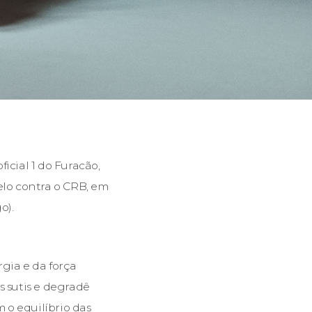
icial 1 do Furacão,
elo contra o CRB, em
o).
gia e da força
s sutis e degradê
m o equilíbrio das