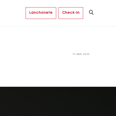
Lanchonete
Check-in
17 ABR 2025