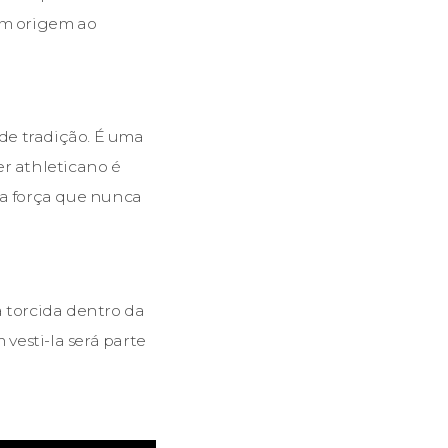
am origem ao
de tradição. É uma
r athleticano é
a força que nunca
a torcida dentro da
vesti-la será parte