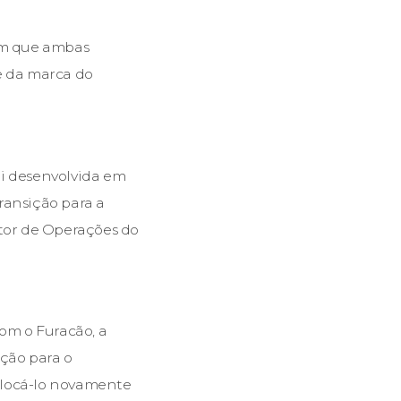
 em que ambas
e da marca do
foi desenvolvida em
ransição para a
etor de Operações do
om o Furacão, a
ução para o
olocá-lo novamente