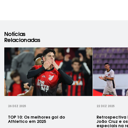
Notícias
Relacionadas
rev
26 DEZ 2025
22 DEZ 2025
TOP 10: Os melhores gol do
Retrospectiva
Athletico em 2025
João Cruz e o
especiais na re