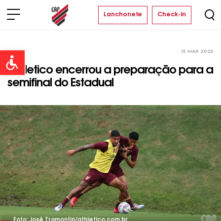
Lanchonete
Check-in
15 MAR 2025
Time
Open toolbar
Athletico encerrou a preparação para a
semifinal do Estadual
Foto: José Tramontin/athletico.com.br