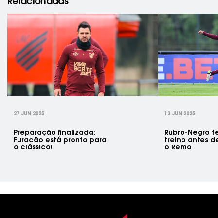
Relacionadas
rev
27 JUN 2025
13 JUN 2025
Preparação finalizada:
Rubro-Negro fe
Furacão está pronto para
treino antes d
o clássico!
o Remo