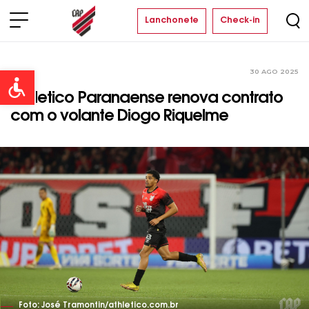
Lanchonete
Check-in
30 AGO 2025
Time
Open toolbar
Athletico Paranaense renova contrato
com o volante Diogo Riquelme
Foto: José Tramontin/athletico.com.br