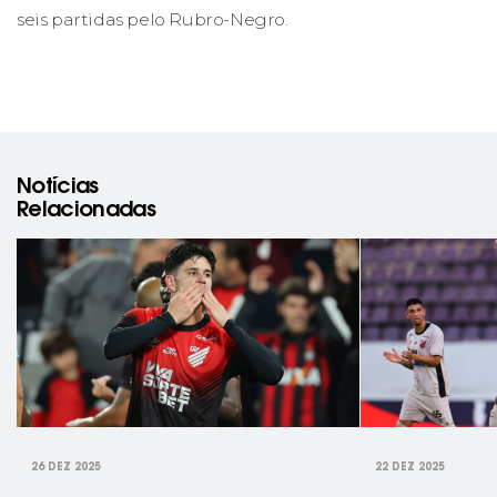
seis partidas pelo Rubro-Negro.
Notícias
Relacionadas
rev
26 DEZ 2025
22 DEZ 2025