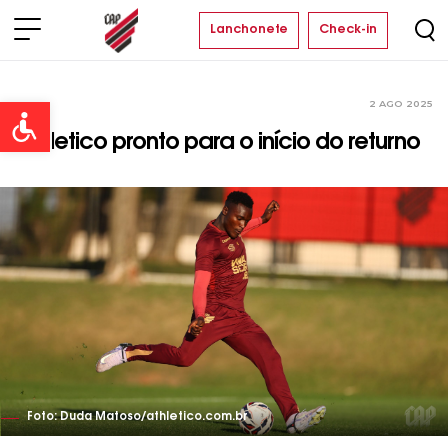
Lanchonete
Check-in
2 AGO 2025
Time
Open toolbar
Athletico pronto para o início do returno
Foto: Duda Matoso/athletico.com.br