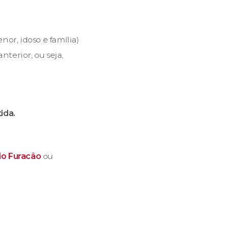
or, idoso e família)
terior, ou seja,
ida.
io Furacão
ou