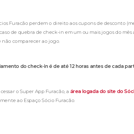
cios Furacão perdem o direito aos cupons de desconto (men
aso de quebra de check-in em um ou mais jogos do mês an
 e não comparecer ao jogo.
amento do check-in é de até 12 horas antes de cada part
 acessar o Super App Furacão, a
área logada do site do Sóc
mente ao Espaço Sócio Furacão.