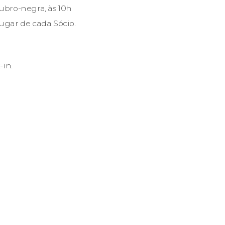
ubro-negra, às 10h
lugar de cada Sócio.
-in.