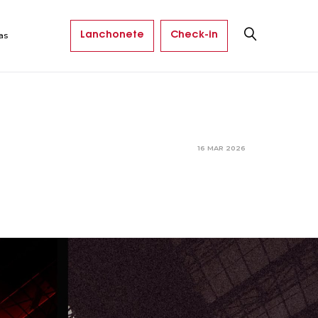
Lanchonete
Check-in
as
16 MAR 2026