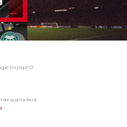
lugar no jogo! O
h de quarta-feira
br
.