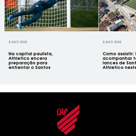
rev
8 AGO 2026
8 AGO 2026
Na capital paulista,
Como assistir
Athletico encera
acompanhar t
preparação para
lances de Sant
enfrentar o Santos
Athletico nes