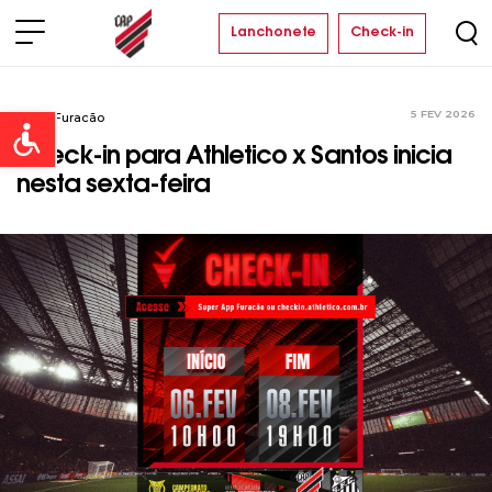
Lanchonete
Check-in
5 FEV 2026
Sócio Furacão
Open toolbar
Check-in para Athletico x Santos inicia
nesta sexta-feira