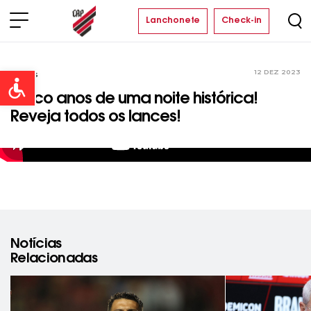
Lanchonete
Check-in
12 DEZ 2023
Vídeos
Open toolbar
Cinco anos de uma noite histórica!
Reveja todos os lances!
Notícias
Relacionadas