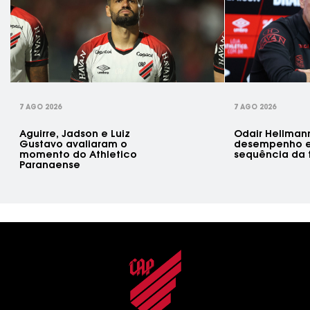
rev
7 AGO 2026
7 AGO 2026
Aguirre, Jadson e Luiz
Odair Hellman
Gustavo avaliaram o
desempenho e
momento do Athletico
sequência da
Paranaense