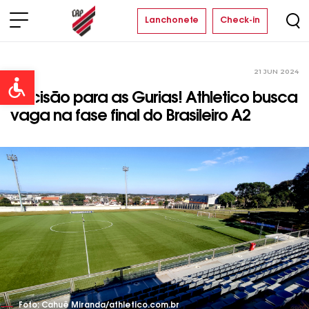
Lanchonete
Check-in
21 JUN 2024
Time
Open toolbar
Decisão para as Gurias! Athletico busca
vaga na fase final do Brasileiro A2
Foto: Cahuê Miranda/athletico.com.br