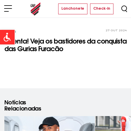
Lanchonete
Check-in
27 OUT 2024
Vídeos
Open toolbar
É penta! Veja os bastidores da conquista
das Gurias Furacão
Notícias
Relacionadas