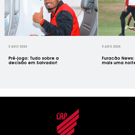
rev
5 AGO 2026
5 AGO 2026
Pré-jogo: Tudo sobre a
Furacão News:
decisão em Salvador!
mais uma noit