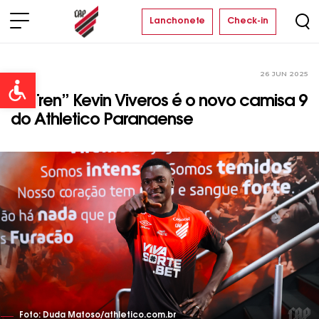
Lanchonete
Check-in
26 JUN 2025
Time
Open toolbar
“El Tren” Kevin Viveros é o novo camisa 9
do Athletico Paranaense
Foto: Duda Matoso/athletico.com.br