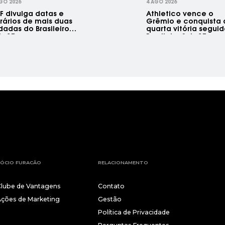
GO 2026
4 AGO 2026
F divulga datas e
Athletico vence o
rários de mais duas
Grêmio e conquista 
dadas do Brasileiro
quarta vitória segui
b-17
Brasileiro Sub-17
ÓCIO FURACÃO
RELACIONAMENTO
Clube de Vantagens
Contato
Ações de Marketing
Gestão
Política de Privacidade