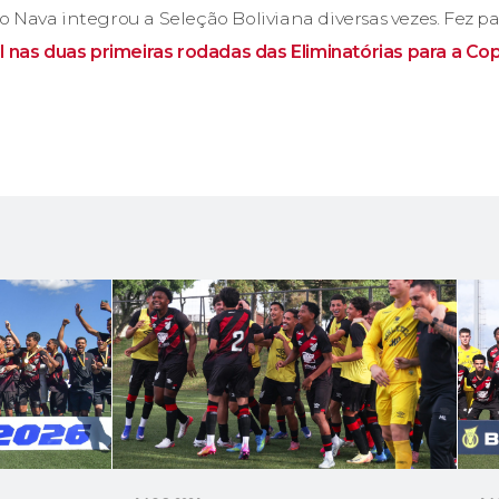
Nava integrou a Seleção Boliviana diversas vezes. Fez part
l nas duas primeiras rodadas das Eliminatórias para a C