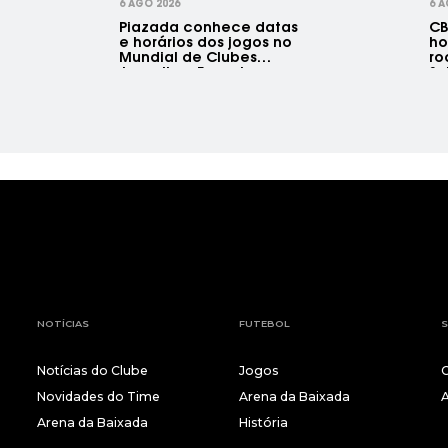
6 AGO 2026
6 A
Piazada conhece datas
CB
e horários dos jogos no
ho
Mundial de Clubes
ro
Juvenil na Espanha
Su
NOTÍCIAS
FUTEBOL
S
Notícias do Clube
Jogos
Novidades do Time
Arena da Baixada
Arena da Baixada
História