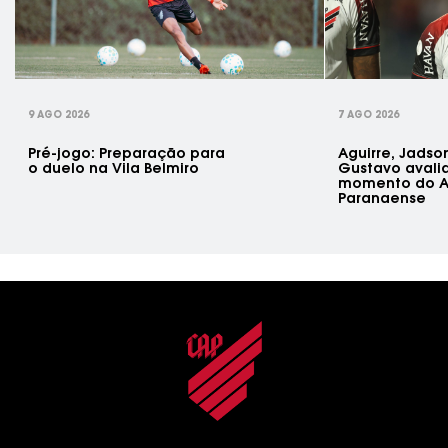
rev
9 AGO 2026
7 AGO 2026
Pré-jogo: Preparação para
Aguirre, Jadson
o duelo na Vila Belmiro
Gustavo avali
momento do A
Paranaense