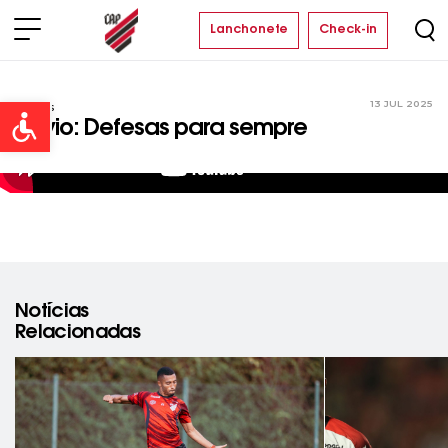
Lanchonete
Check-in
13 JUL 2025
Vídeos
Open toolbar
Flávio: Defesas para sempre
Notícias
Relacionadas