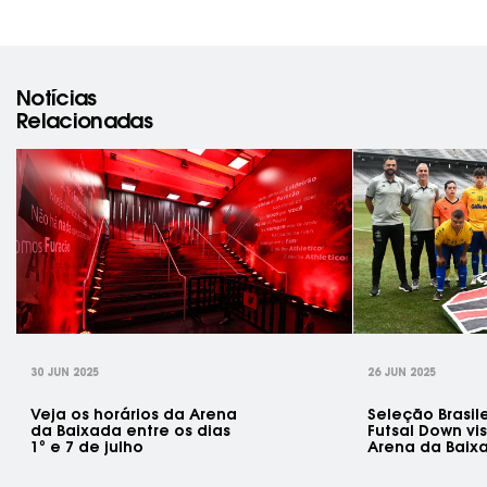
Notícias
Relacionadas
rev
30 JUN 2025
26 JUN 2025
Veja os horários da Arena
Seleção Brasil
da Baixada entre os dias
Futsal Down vis
1º e 7 de julho
Arena da Baix