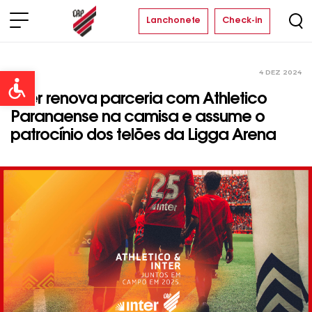
Lanchonete
Check-in
4 DEZ 2024
Clube
Open toolbar
Inter renova parceria com Athletico
Paranaense na camisa e assume o
patrocínio dos telões da Ligga Arena