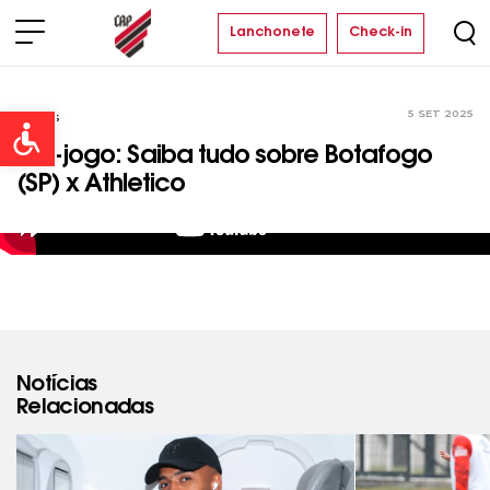
Lanchonete
Check-in
5 SET 2025
Vídeos
Open toolbar
Pré-jogo: Saiba tudo sobre Botafogo
(SP) x Athletico
Notícias
Relacionadas