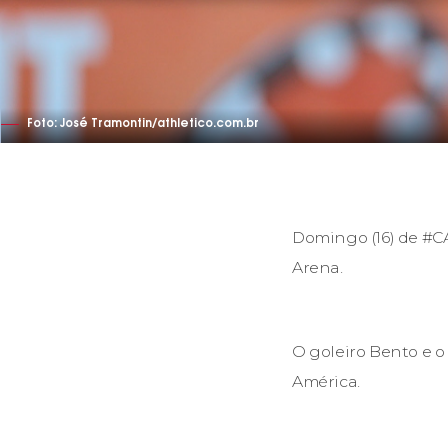
Foto: José Tramontin/athletico.com.br
Domingo (16) de #CA
Arena.
O goleiro Bento e o
América.