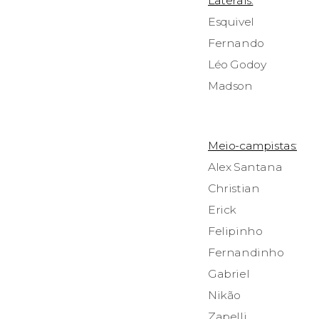
Laterais:
Esquivel
Fernando
Léo Godoy
Madson
Meio-campistas:
Alex Santana
Christian
Erick
Felipinho
Fernandinho
Gabriel
Nikão
Zapelli