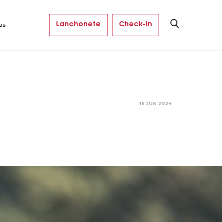
Lanchonete
Check-in
as
16 JUN 2024