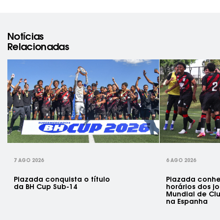
Notícias
Relacionadas
rev
7 AGO 2026
6 AGO 2026
Piazada conquista o título
Piazada conhe
da BH Cup Sub-14
horários dos j
Mundial de Clu
na Espanha