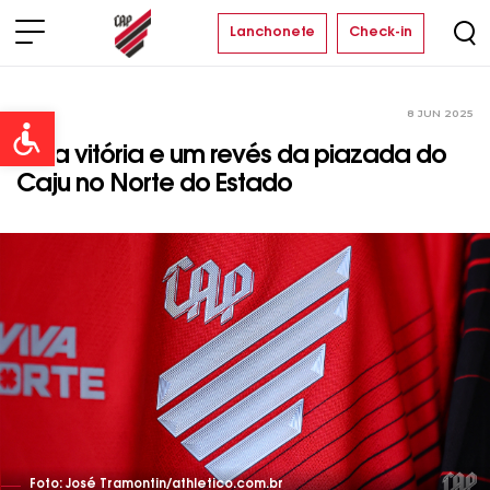
Lanchonete
Check-in
8 JUN 2025
Time
Open toolbar
Uma vitória e um revés da piazada do
Caju no Norte do Estado
Foto: José Tramontin/athletico.com.br