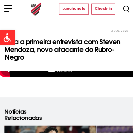
Lanchonete
Check-in
3 JUL 2025
Time
Open toolbar
Veja a primeira entrevista com Steven
Mendoza, novo atacante do Rubro-
Negro
Notícias
Relacionadas