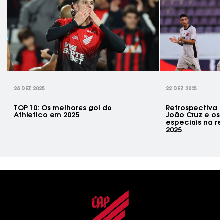
rev
26 DEZ 2025
22 DEZ 2025
TOP 10: Os melhores gol do
Retrospectiva
Athletico em 2025
João Cruz e o
especiais na re
2025