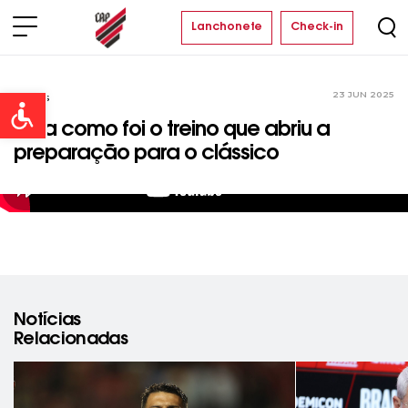
Lanchonete
Check-in
23 JUN 2025
Vídeos
Open toolbar
Veja como foi o treino que abriu a
preparação para o clássico
Notícias
Relacionadas