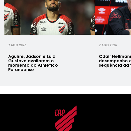
rev
7 AGO 2026
7 AGO 2026
Aguirre, Jadson e Luiz
Odair Hellman
Gustavo avaliaram o
desempenho e
momento do Athletico
sequência da
Paranaense