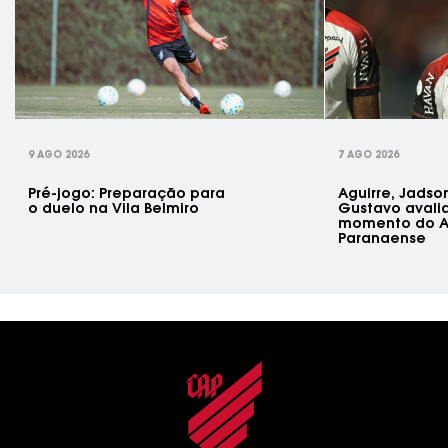
rev
9 AGO 2026
7 AGO 2026
Pré-jogo: Preparação para
Aguirre, Jadson
o duelo na Vila Belmiro
Gustavo avali
momento do A
Paranaense