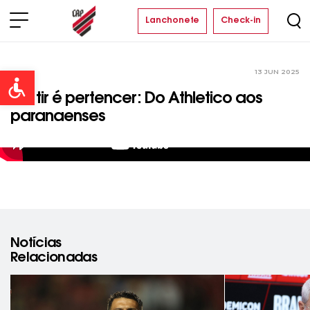
Lanchonete
Check-in
13 JUN 2025
Clube
Open toolbar
Vestir é pertencer: Do Athletico aos
paranaenses
Notícias
Relacionadas