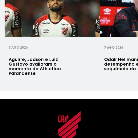
rev
7 AGO 2026
7 AGO 2026
Aguirre, Jadson e Luiz
Odair Hellman
Gustavo avaliaram o
desempenho e
momento do Athletico
sequência da
Paranaense