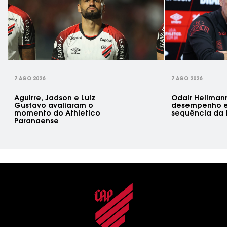
rev
7 AGO 2026
7 AGO 2026
Aguirre, Jadson e Luiz
Odair Hellman
Gustavo avaliaram o
desempenho e
momento do Athletico
sequência da
Paranaense