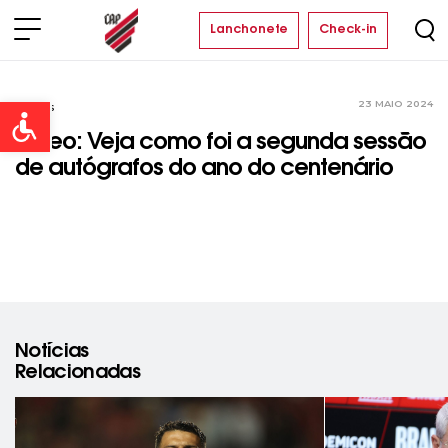
Lanchonete
Check-in
23 MAIO 2024
Vídeos
Open toolbar
Vídeo: Veja como foi a segunda sessão
de autógrafos do ano do centenário
Notícias
Relacionadas