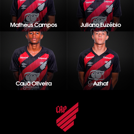
Matheus Campos
Juliano Euzébio
Cauã Oliveira
Azhaf