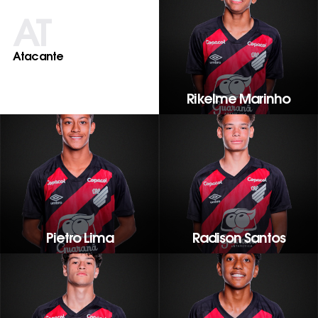
AT
Atacante
Rikelme Marinho
Pietro Lima
Radison Santos