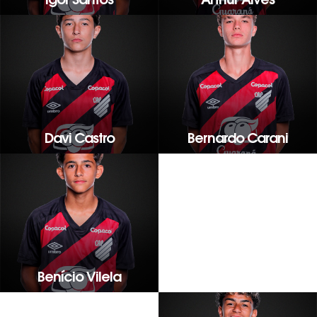
Igor Santos
Arthur Alves
Davi Castro
Bernardo Carani
Benício Vilela