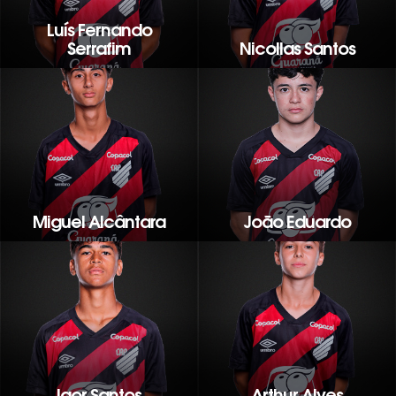
Luís Fernando
Serrafim
Nicollas Santos
Miguel Alcântara
João Eduardo