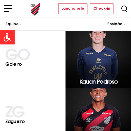
Lanchonete
Check-in
Equipe
Posição
Open toolbar
GO
Goleiro
Kauan Pedroso
ZG
Zagueiro